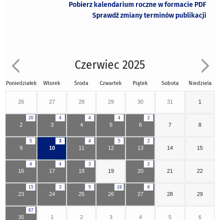
Pobierz kalendarium roczne w formacie PDF
Sprawdź zmiany terminów publikacji
Czerwiec 2025
Poniedziałek
Wtorek
Środa
Czwartek
Piątek
Sobota
Niedziela
26
27
28
29
30
31
1
20
4
4
4
2
2
3
4
5
6
7
8
5
3
4
5
2
9
10
11
12
13
14
15
4
4
3
2
16
17
18
19
20
21
22
15
3
5
19
6
23
24
25
26
27
28
29
67
30
1
2
3
4
5
6