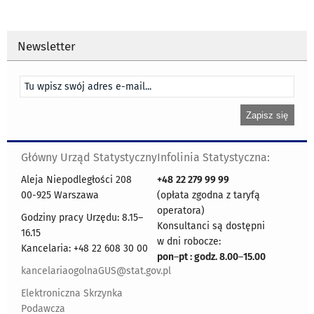
Newsletter
Główny Urząd Statystyczny
Infolinia Statystyczna:
Aleja Niepodległości 208
+48
22 279 99 99
00-925 Warszawa
(opłata zgodna z taryfą
operatora)
Godziny pracy Urzędu: 8.15–
Konsultanci są dostępni
16.15
w dni robocze:
Kancelaria: +48 22 608 30 00
pon
–
pt : godz. 8.00
–
15.00
kancelariaogolnaGUS@stat.gov.pl
Elektroniczna Skrzynka
Podawcza