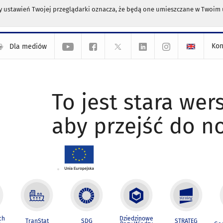
any ustawień Twojej przeglądarki oznacza, że będą one umieszczane w Twoi
Kon
Dla mediów
To jest stara wers
aby przejść do n
ch
Dziedzinowe
TranStat
SDG
STRATEG