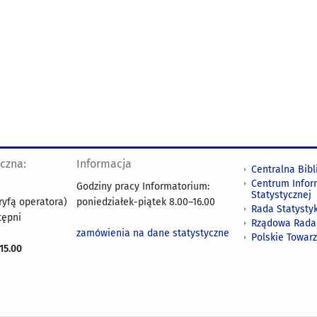
yczna:
Informacja
Centralna Bibl
Centrum Infor
Godziny pracy Informatorium:
Statystycznej
ryfą operatora)
poniedziałek-piątek 8.00
–
16.00
Rada Statystyk
tępni
Rządowa Rada
zamówienia na dane statystyczne
Polskie Towar
15.00