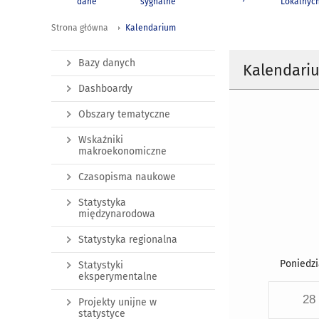
dane
sygnalne
Lokalnyc
Strona główna
Kalendarium
Bazy danych
Kalendari
Dashboardy
Obszary tematyczne
Wskaźniki
makroekonomiczne
Czasopisma naukowe
Statystyka
międzynarodowa
Statystyka regionalna
Poniedzi
Statystyki
eksperymentalne
28
Projekty unijne w
statystyce