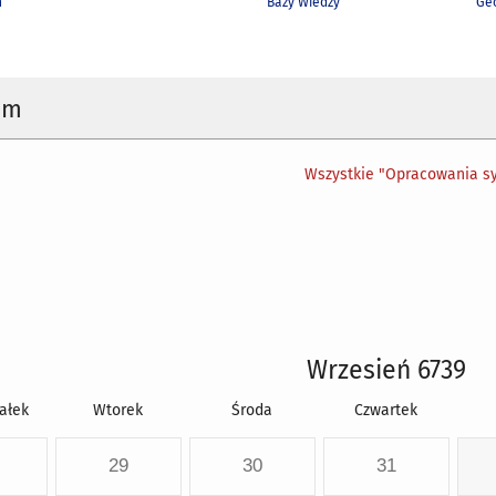
h
Bazy Wiedzy
Geo
um
Wszystkie "Opracowania sy
Wrzesień 6739
ałek
Wtorek
Środa
Czwartek
29
30
31