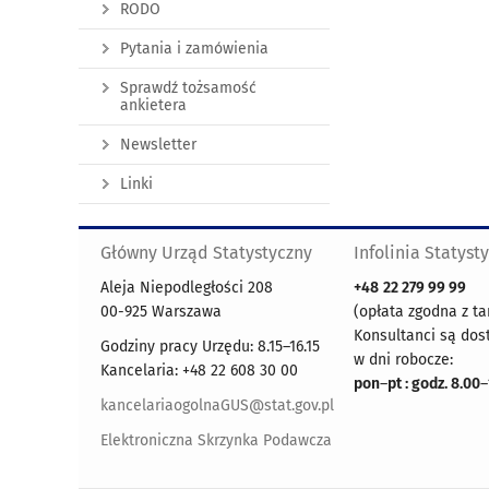
RODO
Pytania i zamówienia
Sprawdź tożsamość
ankietera
Newsletter
Linki
Główny Urząd Statystyczny
Infolinia Statyst
Aleja Niepodległości 208
+48
22 279 99 99
00-925 Warszawa
(opłata zgodna z ta
Konsultanci są dos
Godziny pracy Urzędu: 8.15–16.15
w dni robocze:
Kancelaria: +48 22 608 30 00
pon
–
pt : godz. 8.00
–
kancelariaogolnaGUS@stat.gov.pl
Elektroniczna Skrzynka Podawcza