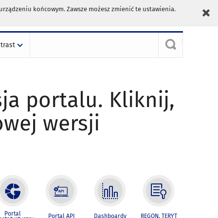
m urządzeniu końcowym. Zawsze możesz zmienić te ustawienia.
trast
ja portalu. Kliknij,
owej wersji
Portal
Portal API
Dashboardy
REGON, TERYT