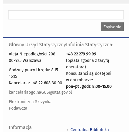
Główny Urząd Statystyczny
Infolinia Statystyczna:
Aleja Niepodległości 208
+48
22 279 99 99
00-925 Warszawa
(opłata zgodna z taryfą
operatora)
Godziny pracy Urzędu: 8.15–
Konsultanci są dostępni
16.15
w dni robocze:
Kancelaria: +48 22 608 30 00
pon
–
pt : godz. 8.00
–
15.00
kancelariaogolnaGUS@stat.gov.pl
Elektroniczna Skrzynka
Podawcza
Informacja
Centralna Biblioteka