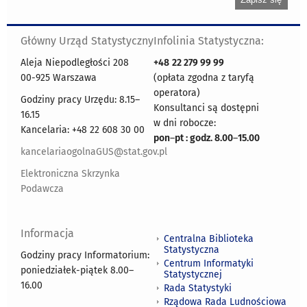
Główny Urząd Statystyczny
Infolinia Statystyczna:
Aleja Niepodległości 208
+48
22 279 99 99
00-925 Warszawa
(opłata zgodna z taryfą
operatora)
Godziny pracy Urzędu: 8.15–
Konsultanci są dostępni
16.15
w dni robocze:
Kancelaria: +48 22 608 30 00
pon
–
pt : godz. 8.00
–
15.00
kancelariaogolnaGUS@stat.gov.pl
Elektroniczna Skrzynka
Podawcza
Informacja
Centralna Biblioteka
Statystyczna
Godziny pracy Informatorium:
Centrum Informatyki
poniedziałek-piątek 8.00
–
Statystycznej
16.00
Rada Statystyki
Rządowa Rada Ludnościowa