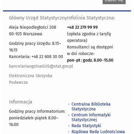
Główny Urząd Statystyczny
Infolinia Statystyczna:
Aleja Niepodległości 208
+48
22 279 99 99
00-925 Warszawa
(opłata zgodna z taryfą
operatora)
Godziny pracy Urzędu: 8.15–
Konsultanci są dostępni
16.15
w dni robocze:
Kancelaria: +48 22 608 30 00
pon
–
pt : godz. 8.00
–
15.00
kancelariaogolnaGUS@stat.gov.pl
Elektroniczna Skrzynka
Podawcza
Informacja
Centralna Biblioteka
Statystyczna
Godziny pracy Informatorium:
Centrum Informatyki
poniedziałek-piątek 8.00
–
Statystycznej
16.00
Rada Statystyki
Rządowa Rada Ludnościowa