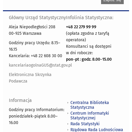
Główny Urząd Statystyczny
Infolinia Statystyczna:
Aleja Niepodległości 208
+48
22 279 99 99
00-925 Warszawa
(opłata zgodna z taryfą
operatora)
Godziny pracy Urzędu: 8.15–
Konsultanci są dostępni
16.15
w dni robocze:
Kancelaria: +48 22 608 30 00
pon
–
pt : godz. 8.00
–
15.00
kancelariaogolnaGUS@stat.gov.pl
Elektroniczna Skrzynka
Podawcza
Informacja
Centralna Biblioteka
Statystyczna
Godziny pracy Informatorium:
Centrum Informatyki
poniedziałek-piątek 8.00
–
Statystycznej
16.00
Rada Statystyki
Rządowa Rada Ludnościowa