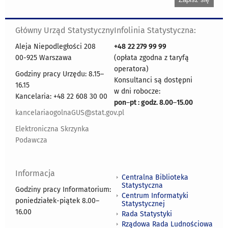
Główny Urząd Statystyczny
Infolinia Statystyczna:
Aleja Niepodległości 208
+48
22 279 99 99
00-925 Warszawa
(opłata zgodna z taryfą
operatora)
Godziny pracy Urzędu: 8.15–
Konsultanci są dostępni
16.15
w dni robocze:
Kancelaria: +48 22 608 30 00
pon
–
pt : godz. 8.00
–
15.00
kancelariaogolnaGUS@stat.gov.pl
Elektroniczna Skrzynka
Podawcza
Informacja
Centralna Biblioteka
Statystyczna
Godziny pracy Informatorium:
Centrum Informatyki
poniedziałek-piątek 8.00
–
Statystycznej
16.00
Rada Statystyki
Rządowa Rada Ludnościowa