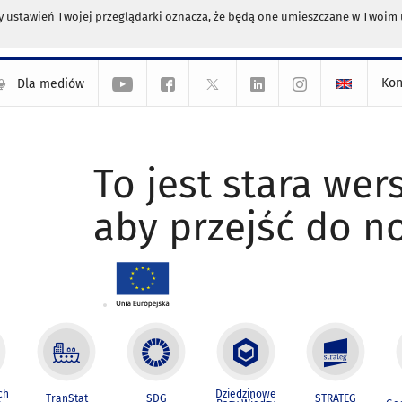
any ustawień Twojej przeglądarki oznacza, że będą one umieszczane w Twoi
Kon
Dla mediów
To jest stara wers
aby przejść do n
ch
Dziedzinowe
TranStat
SDG
STRATEG