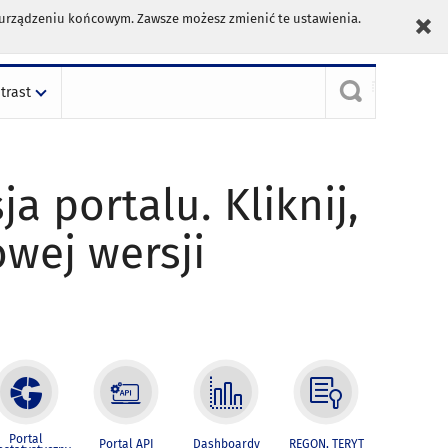
m urządzeniu końcowym. Zawsze możesz zmienić te ustawienia.
trast
ja portalu. Kliknij,
owej wersji
Portal
Portal API
Dashboardy
REGON, TERYT