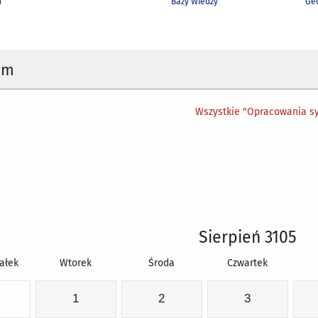
h
Bazy Wiedzy
Geo
um
Wszystkie "Opracowania sy
Sierpień 3105
ałek
Wtorek
Środa
Czwartek
1
2
3