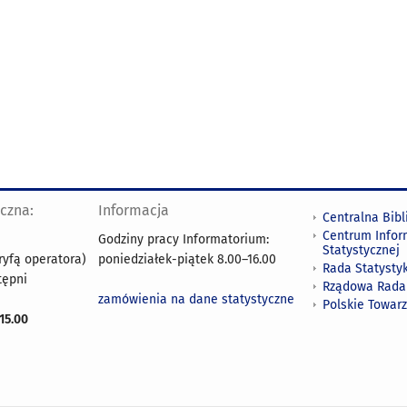
yczna:
Informacja
Centralna Bibl
Centrum Infor
Godziny pracy Informatorium:
Statystycznej
ryfą operatora)
poniedziałek-piątek 8.00
–
16.00
Rada Statystyk
tępni
Rządowa Rada
zamówienia na dane statystyczne
Polskie Towar
15.00