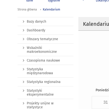
dane
sygnalne
Lokalnyc
Strona główna
Kalendarium
Bazy danych
Kalendari
Dashboardy
Obszary tematyczne
Wskaźniki
makroekonomiczne
Czasopisma naukowe
Statystyka
międzynarodowa
Statystyka regionalna
Poniedzi
Statystyki
eksperymentalne
31
Projekty unijne w
statystyce