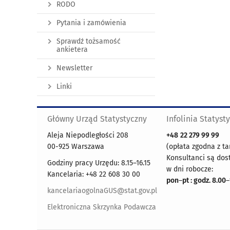
RODO
Pytania i zamówienia
Sprawdź tożsamość
ankietera
Newsletter
Linki
Główny Urząd Statystyczny
Infolinia Statyst
Aleja Niepodległości 208
+48
22 279 99 99
00-925 Warszawa
(opłata zgodna z ta
Konsultanci są dos
Godziny pracy Urzędu: 8.15–16.15
w dni robocze:
Kancelaria: +48 22 608 30 00
pon
–
pt : godz. 8.00
–
kancelariaogolnaGUS@stat.gov.pl
Elektroniczna Skrzynka Podawcza