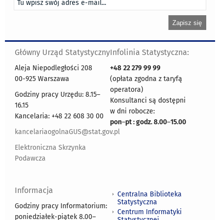
Główny Urząd Statystyczny
Infolinia Statystyczna:
Aleja Niepodległości 208
+48
22 279 99 99
00-925 Warszawa
(opłata zgodna z taryfą
operatora)
Godziny pracy Urzędu: 8.15–
Konsultanci są dostępni
16.15
w dni robocze:
Kancelaria: +48 22 608 30 00
pon
–
pt : godz. 8.00
–
15.00
kancelariaogolnaGUS@stat.gov.pl
Elektroniczna Skrzynka
Podawcza
Informacja
Centralna Biblioteka
Statystyczna
Godziny pracy Informatorium:
Centrum Informatyki
poniedziałek-piątek 8.00
–
Statystycznej