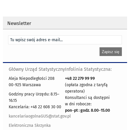
Newsletter
Główny Urząd Statystyczny
Infolinia Statystyczna:
Aleja Niepodległości 208
+48
22 279 99 99
00-925 Warszawa
(opłata zgodna z taryfą
operatora)
Godziny pracy Urzędu: 8.15–
Konsultanci są dostępni
16.15
w dni robocze:
Kancelaria: +48 22 608 30 00
pon
–
pt : godz. 8.00
–
15.00
kancelariaogolnaGUS@stat.gov.pl
Elektroniczna Skrzynka