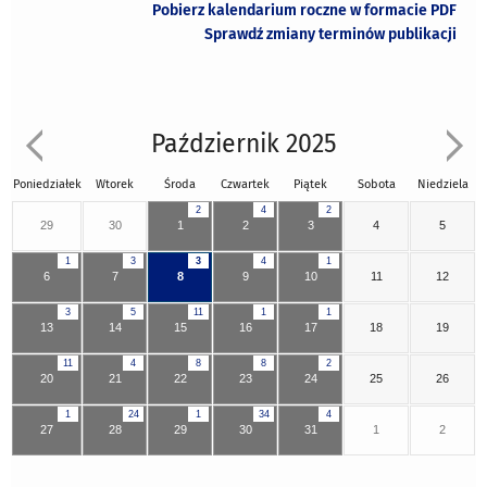
Pobierz kalendarium roczne w formacie PDF
Sprawdź zmiany terminów publikacji
Październik 2025
Poniedziałek
Wtorek
Środa
Czwartek
Piątek
Sobota
Niedziela
2
4
2
29
30
1
2
3
4
5
1
3
3
4
1
6
7
8
9
10
11
12
3
5
11
1
1
13
14
15
16
17
18
19
11
4
8
8
2
20
21
22
23
24
25
26
1
24
1
34
4
27
28
29
30
31
1
2