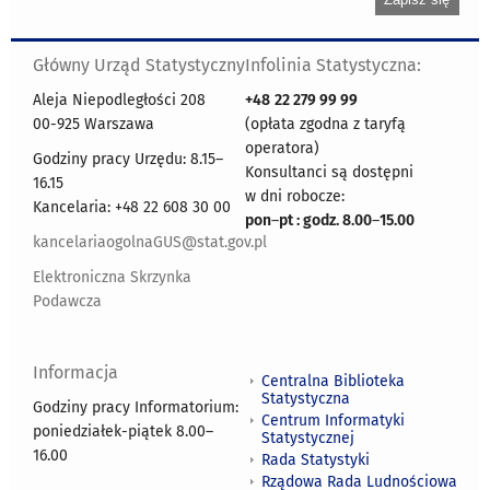
Główny Urząd Statystyczny
Infolinia Statystyczna:
Aleja Niepodległości 208
+48
22 279 99 99
00-925 Warszawa
(opłata zgodna z taryfą
operatora)
Godziny pracy Urzędu: 8.15–
Konsultanci są dostępni
16.15
w dni robocze:
Kancelaria: +48 22 608 30 00
pon
–
pt : godz. 8.00
–
15.00
kancelariaogolnaGUS@stat.gov.pl
Elektroniczna Skrzynka
Podawcza
Informacja
Centralna Biblioteka
Statystyczna
Godziny pracy Informatorium:
Centrum Informatyki
poniedziałek-piątek 8.00
–
Statystycznej
16.00
Rada Statystyki
Rządowa Rada Ludnościowa