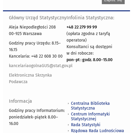
Główny Urząd Statystyczny
Infolinia Statystyczna:
Aleja Niepodległości 208
+48
22 279 99 99
00-925 Warszawa
(opłata zgodna z taryfą
operatora)
Godziny pracy Urzędu: 8.15–
Konsultanci są dostępni
16.15
w dni robocze:
Kancelaria: +48 22 608 30 00
pon
–
pt : godz. 8.00
–
15.00
kancelariaogolnaGUS@stat.gov.pl
Elektroniczna Skrzynka
Podawcza
Informacja
Centralna Biblioteka
Statystyczna
Godziny pracy Informatorium:
Centrum Informatyki
poniedziałek-piątek 8.00
–
Statystycznej
16.00
Rada Statystyki
Rządowa Rada Ludnościowa