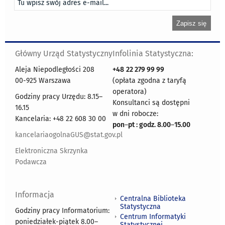
Główny Urząd Statystyczny
Infolinia Statystyczna:
Aleja Niepodległości 208
+48
22 279 99 99
00-925 Warszawa
(opłata zgodna z taryfą
operatora)
Godziny pracy Urzędu: 8.15–
Konsultanci są dostępni
16.15
w dni robocze:
Kancelaria: +48 22 608 30 00
pon
–
pt : godz. 8.00
–
15.00
kancelariaogolnaGUS@stat.gov.pl
Elektroniczna Skrzynka
Podawcza
Informacja
Centralna Biblioteka
Statystyczna
Godziny pracy Informatorium:
Centrum Informatyki
poniedziałek-piątek 8.00
–
Statystycznej