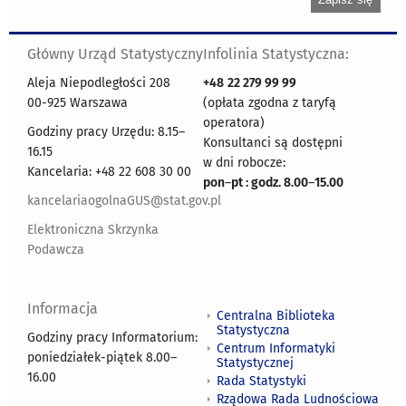
Główny Urząd Statystyczny
Infolinia Statystyczna:
Aleja Niepodległości 208
+48
22 279 99 99
00-925 Warszawa
(opłata zgodna z taryfą
operatora)
Godziny pracy Urzędu: 8.15–
Konsultanci są dostępni
16.15
w dni robocze:
Kancelaria: +48 22 608 30 00
pon
–
pt : godz. 8.00
–
15.00
kancelariaogolnaGUS@stat.gov.pl
Elektroniczna Skrzynka
Podawcza
Informacja
Centralna Biblioteka
Statystyczna
Godziny pracy Informatorium:
Centrum Informatyki
poniedziałek-piątek 8.00
–
Statystycznej
16.00
Rada Statystyki
Rządowa Rada Ludnościowa