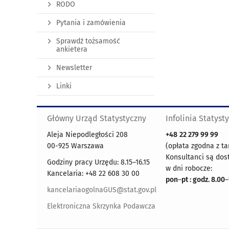
RODO
Pytania i zamówienia
Sprawdź tożsamość
ankietera
Newsletter
Linki
Główny Urząd Statystyczny
Infolinia Statyst
Aleja Niepodległości 208
+48
22 279 99 99
00-925 Warszawa
(opłata zgodna z ta
Konsultanci są dos
Godziny pracy Urzędu: 8.15–16.15
w dni robocze:
Kancelaria: +48 22 608 30 00
pon
–
pt : godz. 8.00
–
kancelariaogolnaGUS@stat.gov.pl
Elektroniczna Skrzynka Podawcza