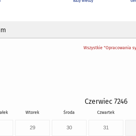
h
Bazy Wiedzy
Geo
um
Wszystkie "Opracowania sy
Czerwiec 7246
ałek
Wtorek
Środa
Czwartek
29
30
31