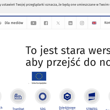
any ustawień Twojej przeglądarki oznacza, że będą one umieszczane w Twoi
Kon
Dla mediów
To jest stara wers
aby przejść do n
ch
Dziedzinowe
TranStat
SDG
STRATEG