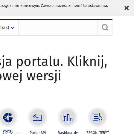
m urządzeniu końcowym. Zawsze możesz zmienić te ustawienia.
trast
ja portalu. Kliknij,
owej wersji
Portal
Portal API
Dashboardy
REGON, TERYT