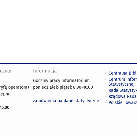
yczna:
Informacja
Centralna Bibl
Centrum Infor
Godziny pracy Informatorium:
Statystycznej
ryfą operatora)
poniedziałek-piątek 8.00
–
16.00
Rada Statystyk
tępni
Rządowa Rada
zamówienia na dane statystyczne
Polskie Towar
15.00