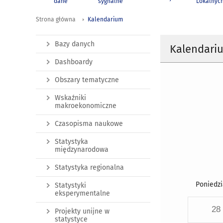
dane
sygnalne
Lokalnyc
Strona główna
Kalendarium
Bazy danych
Kalendari
Dashboardy
Obszary tematyczne
Wskaźniki
makroekonomiczne
Czasopisma naukowe
Statystyka
międzynarodowa
Statystyka regionalna
Poniedzi
Statystyki
eksperymentalne
28
Projekty unijne w
statystyce