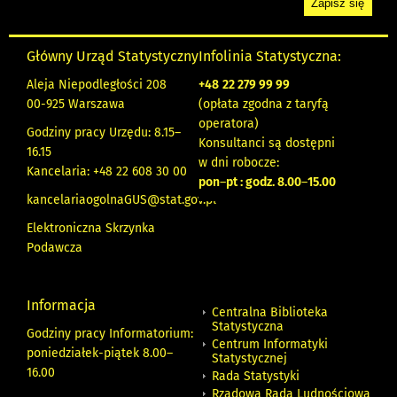
Główny Urząd Statystyczny
Infolinia Statystyczna:
Aleja Niepodległości 208
+48
22 279 99 99
00-925 Warszawa
(opłata zgodna z taryfą
operatora)
Godziny pracy Urzędu: 8.15–
Konsultanci są dostępni
16.15
w dni robocze:
Kancelaria: +48 22 608 30 00
pon
–
pt : godz. 8.00
–
15.00
kancelariaogolnaGUS@stat.gov.pl
Elektroniczna Skrzynka
Podawcza
Informacja
Centralna Biblioteka
Statystyczna
Godziny pracy Informatorium:
Centrum Informatyki
poniedziałek-piątek 8.00
–
Statystycznej
16.00
Rada Statystyki
Rządowa Rada Ludnościowa