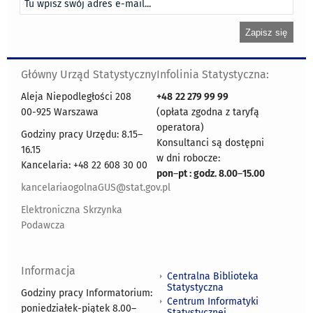
Główny Urząd Statystyczny
Infolinia Statystyczna:
Aleja Niepodległości 208
+48
22 279 99 99
00-925 Warszawa
(opłata zgodna z taryfą
operatora)
Godziny pracy Urzędu: 8.15–
Konsultanci są dostępni
16.15
w dni robocze:
Kancelaria: +48 22 608 30 00
pon
–
pt : godz. 8.00
–
15.00
kancelariaogolnaGUS@stat.gov.pl
Elektroniczna Skrzynka
Podawcza
Informacja
Centralna Biblioteka
Statystyczna
Godziny pracy Informatorium:
Centrum Informatyki
poniedziałek-piątek 8.00
–
Statystycznej