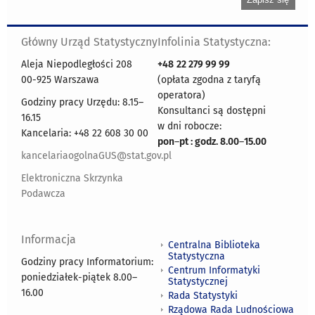
Główny Urząd Statystyczny
Infolinia Statystyczna:
Aleja Niepodległości 208
+48
22 279 99 99
00-925 Warszawa
(opłata zgodna z taryfą
operatora)
Godziny pracy Urzędu: 8.15–
Konsultanci są dostępni
16.15
w dni robocze:
Kancelaria: +48 22 608 30 00
pon
–
pt : godz. 8.00
–
15.00
kancelariaogolnaGUS@stat.gov.pl
Elektroniczna Skrzynka
Podawcza
Informacja
Centralna Biblioteka
Statystyczna
Godziny pracy Informatorium:
Centrum Informatyki
poniedziałek-piątek 8.00
–
Statystycznej
16.00
Rada Statystyki
Rządowa Rada Ludnościowa