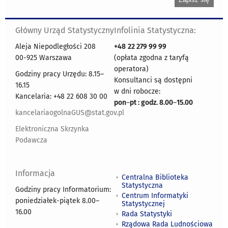
Główny Urząd Statystyczny
Infolinia Statystyczna:
Aleja Niepodległości 208
+48
22 279 99 99
00-925 Warszawa
(opłata zgodna z taryfą
operatora)
Godziny pracy Urzędu: 8.15–
Konsultanci są dostępni
16.15
w dni robocze:
Kancelaria: +48 22 608 30 00
pon
–
pt : godz. 8.00
–
15.00
kancelariaogolnaGUS@stat.gov.pl
Elektroniczna Skrzynka
Podawcza
Informacja
Centralna Biblioteka
Statystyczna
Godziny pracy Informatorium:
Centrum Informatyki
poniedziałek-piątek 8.00
–
Statystycznej
16.00
Rada Statystyki
Rządowa Rada Ludnościowa