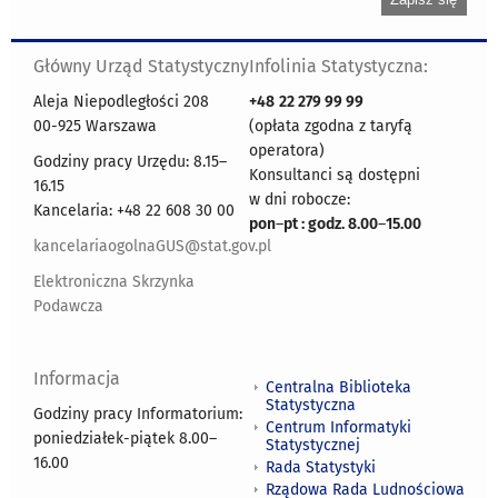
Główny Urząd Statystyczny
Infolinia Statystyczna:
Aleja Niepodległości 208
+48
22 279 99 99
00-925 Warszawa
(opłata zgodna z taryfą
operatora)
Godziny pracy Urzędu: 8.15–
Konsultanci są dostępni
16.15
w dni robocze:
Kancelaria: +48 22 608 30 00
pon
–
pt : godz. 8.00
–
15.00
kancelariaogolnaGUS@stat.gov.pl
Elektroniczna Skrzynka
Podawcza
Informacja
Centralna Biblioteka
Statystyczna
Godziny pracy Informatorium:
Centrum Informatyki
poniedziałek-piątek 8.00
–
Statystycznej
16.00
Rada Statystyki
Rządowa Rada Ludnościowa