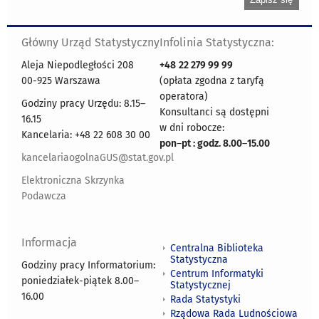
Główny Urząd Statystyczny
Infolinia Statystyczna:
Aleja Niepodległości 208
+48
22 279 99 99
00-925 Warszawa
(opłata zgodna z taryfą
operatora)
Godziny pracy Urzędu: 8.15–
Konsultanci są dostępni
16.15
w dni robocze:
Kancelaria: +48 22 608 30 00
pon
–
pt : godz. 8.00
–
15.00
kancelariaogolnaGUS@stat.gov.pl
Elektroniczna Skrzynka
Podawcza
Informacja
Centralna Biblioteka
Statystyczna
Godziny pracy Informatorium:
Centrum Informatyki
poniedziałek-piątek 8.00
–
Statystycznej
16.00
Rada Statystyki
Rządowa Rada Ludnościowa