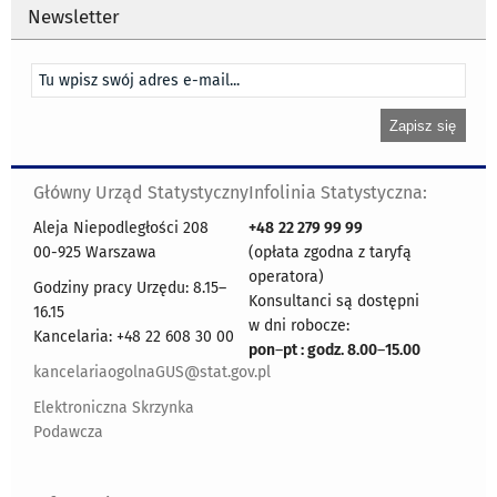
Newsletter
Główny Urząd Statystyczny
Infolinia Statystyczna:
Aleja Niepodległości 208
+48
22 279 99 99
00-925 Warszawa
(opłata zgodna z taryfą
operatora)
Godziny pracy Urzędu: 8.15–
Konsultanci są dostępni
16.15
w dni robocze:
Kancelaria: +48 22 608 30 00
pon
–
pt : godz. 8.00
–
15.00
kancelariaogolnaGUS@stat.gov.pl
Elektroniczna Skrzynka
Podawcza