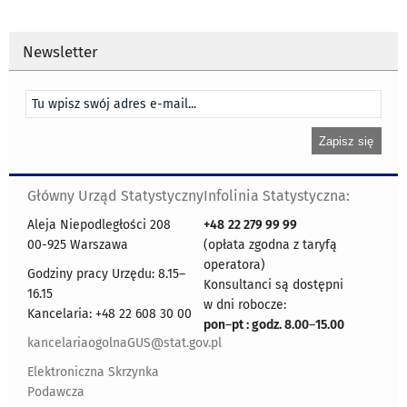
Newsletter
Główny Urząd Statystyczny
Infolinia Statystyczna:
Aleja Niepodległości 208
+48
22 279 99 99
00-925 Warszawa
(opłata zgodna z taryfą
operatora)
Godziny pracy Urzędu: 8.15–
Konsultanci są dostępni
16.15
w dni robocze:
Kancelaria: +48 22 608 30 00
pon
–
pt : godz. 8.00
–
15.00
kancelariaogolnaGUS@stat.gov.pl
Elektroniczna Skrzynka
Podawcza