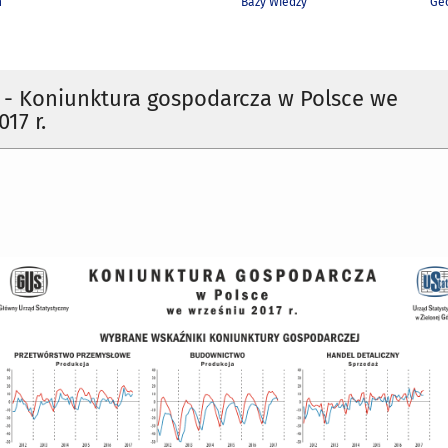
h
Bazy Wiedzy
Geo
a - Koniunktura gospodarcza w Polsce we
17 r.