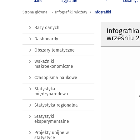
dane
sygnalne
Lokalnyc
Strona główna
Infografiki, widżety
Infografiki
Bazy danych
Infografik
wrześniu 20
Dashboardy
Obszary tematyczne
Wskaźniki
makroekonomiczne
Czasopisma naukowe
Statystyka
międzynarodowa
Statystyka regionalna
Statystyki
eksperymentalne
Projekty unijne w
statystyce