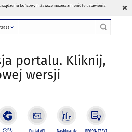
m urządzeniu końcowym. Zawsze możesz zmienić te ustawienia.
trast
ja portalu. Kliknij,
owej wersji
Portal
Portal API
Dashboardy
REGON, TERYT