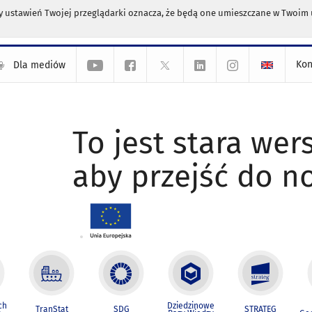
any ustawień Twojej przeglądarki oznacza, że będą one umieszczane w Twoi
Kon
Dla mediów
To jest stara wers
aby przejść do n
ch
Dziedzinowe
TranStat
SDG
STRATEG