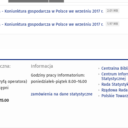
a - Koniunktura gospodarcza w Polsce we wrześniu 2017 r.
2.01 MB
a - Koniunktura gospodarcza w Polsce we wrześniu 2017 r.
1.97 MB
yczna:
Informacja
Centralna Bibl
Centrum Infor
Godziny pracy Informatorium:
Statystycznej
ryfą operatora)
poniedziałek-piątek 8.00
–
16.00
Rada Statystyk
tępni
Rządowa Rada
zamówienia na dane statystyczne
Polskie Towar
15.00