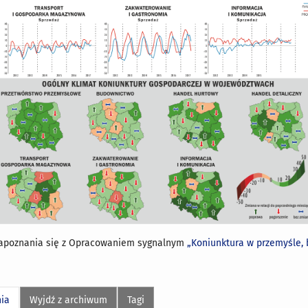
apoznania się z Opracowaniem sygnalnym
„Koniunktura w przemyśle, 
nia
Wyjdź z archiwum
Tagi