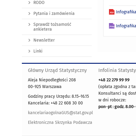
RODO
Infografik
Pytania i zamówienia
Sprawdź tożsamość
Infografik
ankietera
Newsletter
Linki
Główny Urząd Statystyczny
Infolinia Statyst
Aleja Niepodległości 208
+48
22 279 99 99
00-925 Warszawa
(opłata zgodna z ta
Konsultanci są dos
Godziny pracy Urzędu: 8.15–16.15
w dni robocze:
Kancelaria: +48 22 608 30 00
pon
–
pt : godz. 8.00
–
kancelariaogolnaGUS@stat.gov.pl
Elektroniczna Skrzynka Podawcza