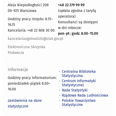
Aleja Niepodległości 208
+48
22 279 99 99
00-925 Warszawa
(opłata zgodna z taryfą
operatora)
Godziny pracy Urzędu: 8.15–
Konsultanci są dostępni
16.15
w dni robocze:
Kancelaria: +48 22 608 30 00
pon
–
pt : godz. 8.00
–
15.00
kancelariaogolnaGUS@stat.gov.pl
Elektroniczna Skrzynka
Podawcza
Informacja
Centralna Biblioteka
Statystyczna
Godziny pracy Informatorium:
Centrum Informatyki
poniedziałek-piątek 8.00
–
Statystycznej
16.00
Rada Statystyki
Rządowa Rada Ludnościowa
zamówienia na dane
Polskie Towarzystwo
Statystyczne
statystyczne