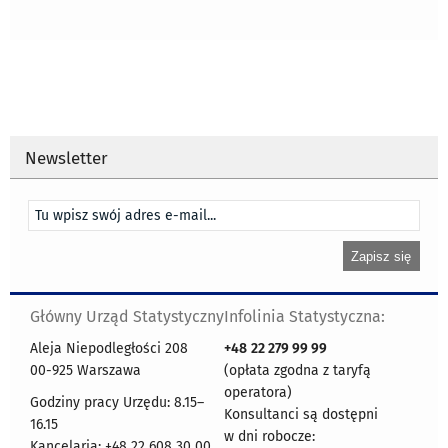
Newsletter
Główny Urząd Statystyczny
Infolinia Statystyczna:
Aleja Niepodległości 208
+48
22 279 99 99
00-925 Warszawa
(opłata zgodna z taryfą
operatora)
Godziny pracy Urzędu: 8.15–
Konsultanci są dostępni
16.15
w dni robocze:
Kancelaria: +48 22 608 30 00