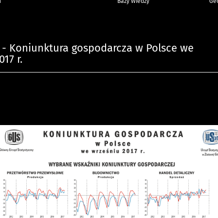
h
Bazy Wiedzy
Geo
a - Koniunktura gospodarcza w Polsce we
17 r.