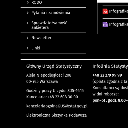
RODO
Infografik
Pytania i zamówienia
Sprawdź tożsamość
Infografik
ankietera
Newsletter
Linki
Główny Urząd Statystyczny
Infolinia Statyst
Aleja Niepodległości 208
+48
22 279 99 99
00-925 Warszawa
(opłata zgodna z ta
Konsultanci są dos
Godziny pracy Urzędu: 8.15–16.15
w dni robocze:
Kancelaria: +48 22 608 30 00
pon
–
pt : godz. 8.00
–
kancelariaogolnaGUS@stat.gov.pl
Elektroniczna Skrzynka Podawcza