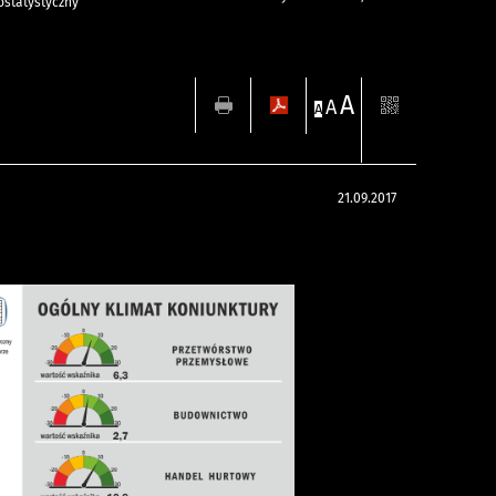
statystyczny
A
A
A
21.09.2017