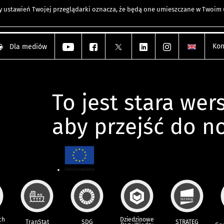
any ustawień Twojej przeglądarki oznacza, że będą one umieszczane w Twoi
Kon
Dla mediów
To jest stara wers
aby przejść do n
ch
Dziedzinowe
TranStat
SDG
STRATEG