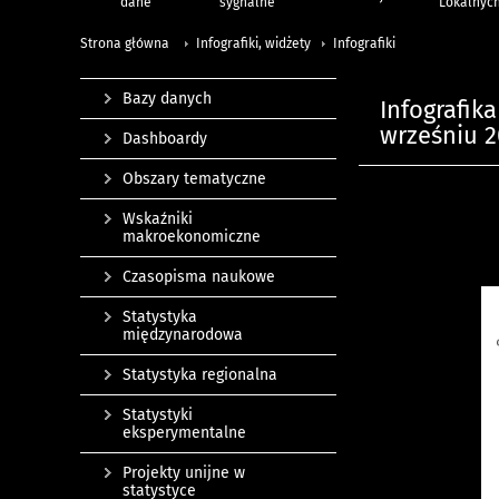
dane
sygnalne
Lokalnyc
Strona główna
Infografiki, widżety
Infografiki
Bazy danych
Infografik
wrześniu 20
Dashboardy
Obszary tematyczne
Wskaźniki
makroekonomiczne
Czasopisma naukowe
Statystyka
międzynarodowa
Statystyka regionalna
Statystyki
eksperymentalne
Projekty unijne w
statystyce