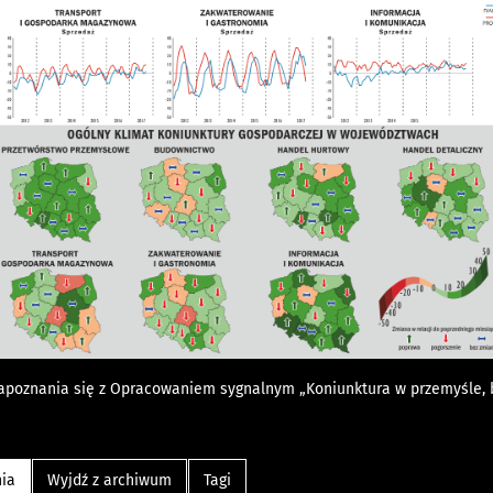
apoznania się z Opracowaniem sygnalnym
„Koniunktura w przemyśle, 
nia
Wyjdź z archiwum
Tagi