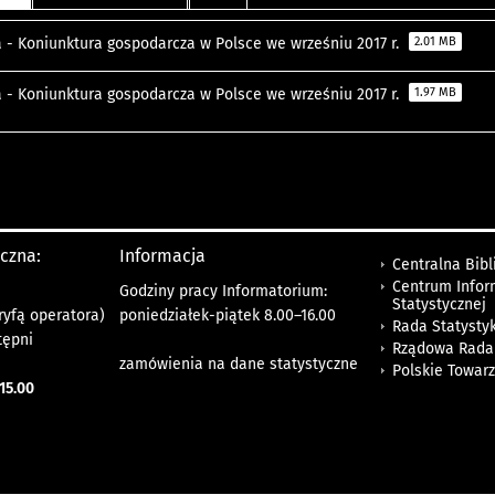
a - Koniunktura gospodarcza w Polsce we wrześniu 2017 r.
2.01 MB
a - Koniunktura gospodarcza w Polsce we wrześniu 2017 r.
1.97 MB
yczna:
Informacja
Centralna Bibl
Centrum Infor
Godziny pracy Informatorium:
Statystycznej
ryfą operatora)
poniedziałek-piątek 8.00
–
16.00
Rada Statystyk
tępni
Rządowa Rada
zamówienia na dane statystyczne
Polskie Towar
15.00