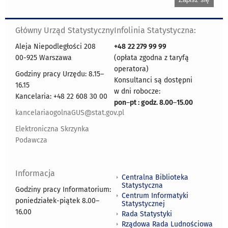
Główny Urząd Statystyczny
Infolinia Statystyczna:
Aleja Niepodległości 208
+48
22 279 99 99
00-925 Warszawa
(opłata zgodna z taryfą
operatora)
Godziny pracy Urzędu: 8.15–
Konsultanci są dostępni
16.15
w dni robocze:
Kancelaria: +48 22 608 30 00
pon
–
pt : godz. 8.00
–
15.00
kancelariaogolnaGUS@stat.gov.pl
Elektroniczna Skrzynka
Podawcza
Informacja
Centralna Biblioteka
Statystyczna
Godziny pracy Informatorium:
Centrum Informatyki
poniedziałek-piątek 8.00
–
Statystycznej
16.00
Rada Statystyki
Rządowa Rada Ludnościowa