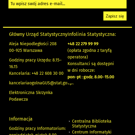
Główny Urząd Statystyczny
Infolinia Statystyczna:
Aleja Niepodległości 208
+48
22 279 99 99
00-925 Warszawa
(opłata zgodna z taryfą
operatora)
Godziny pracy Urzędu: 8.15–
Konsultanci są dostępni
16.15
w dni robocze:
Kancelaria: +48 22 608 30 00
pon
–
pt : godz. 8.00
–
15.00
kancelariaogolnaGUS@stat.gov.pl
Elektroniczna Skrzynka
Podawcza
Informacja
Centralna Biblioteka
Statystyczna
Godziny pracy Informatorium:
Centrum Informatyki