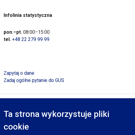
Infolinia statystyczna
pon.–pt.
08:00–15:00
tel.
+48 22 279 99 99
Zapytaj o dane
Zadaj ogólne pytanie do GUS
Polityka prywatności
Deklaracja dostępności
Mapa serwisu
Ta strona wykorzystuje pliki
RODO
cookie