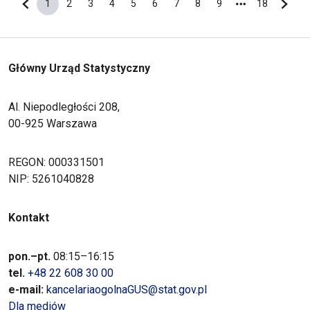
1
2
3
4
5
6
7
8
9
18
Poprzednia strona
Bieżąca strona
Strona
Strona
Strona
Strona
Strona
Strona
Strona
Strona
Ostatnia s
Nastę
Główny Urząd Statystyczny
Al. Niepodległości 208,
00-925 Warszawa
REGON: 000331501
NIP: 5261040828
Kontakt
pon.–pt.
08:15–16:15
tel.
+48 22 608 30 00
e-mail:
kancelariaogolnaGUS@stat.gov.pl
Dla mediów