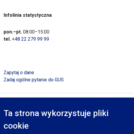
Infolinia statystyczna
pon.–pt.
08:00–15:00
tel.
+48 22 279 99 99
Zapytaj o dane
Zadaj ogólne pytanie do GUS
Polityka prywatności
Deklaracja dostępności
Mapa serwisu
Ta strona wykorzystuje pliki
RODO
cookie