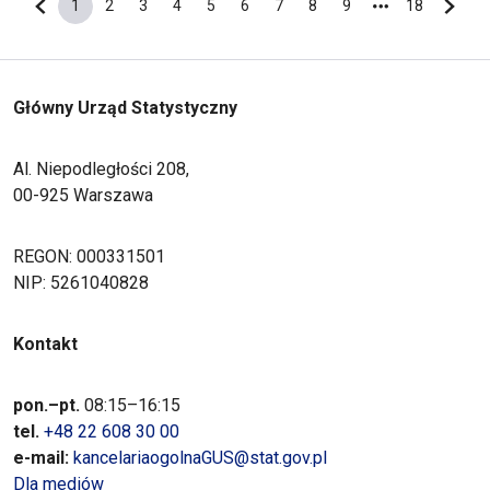
1
2
3
4
5
6
7
8
9
18
Poprzednia strona
Bieżąca strona
Strona
Strona
Strona
Strona
Strona
Strona
Strona
Strona
Ostatnia s
Nastę
Główny Urząd Statystyczny
Al. Niepodległości 208,
00-925 Warszawa
REGON: 000331501
NIP: 5261040828
Kontakt
pon.–pt.
08:15–16:15
tel.
+48 22 608 30 00
e-mail:
kancelariaogolnaGUS@stat.gov.pl
Dla mediów