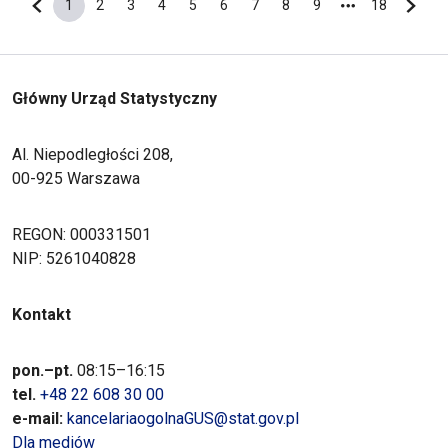
1
2
3
4
5
6
7
8
9
18
Poprzednia strona
Bieżąca strona
Strona
Strona
Strona
Strona
Strona
Strona
Strona
Strona
Ostatnia s
Nastę
Główny Urząd Statystyczny
Al. Niepodległości 208,
00-925 Warszawa
REGON: 000331501
NIP: 5261040828
Kontakt
pon.–pt.
08:15–16:15
tel.
+48 22 608 30 00
e-mail:
kancelariaogolnaGUS@stat.gov.pl
Dla mediów