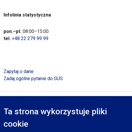
Infolinia statystyczna
pon.–pt.
08:00–15:00
tel.
+48 22 279 99 99
Zapytaj o dane
Zadaj ogólne pytanie do GUS
Polityka prywatności
Deklaracja dostępności
Mapa serwisu
Ta strona wykorzystuje pliki
RODO
cookie