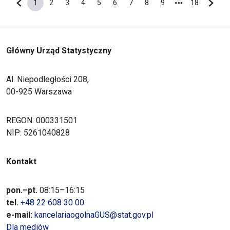
1
2
3
4
5
6
7
8
9
18
Poprzednia strona
Bieżąca strona
Strona
Strona
Strona
Strona
Strona
Strona
Strona
Strona
Ostatnia s
Nastę
Główny Urząd Statystyczny
Al. Niepodległości 208,
00-925 Warszawa
REGON: 000331501
NIP: 5261040828
Kontakt
pon.–pt.
08:15–16:15
tel.
+48 22 608 30 00
e-mail:
kancelariaogolnaGUS@stat.gov.pl
Dla mediów