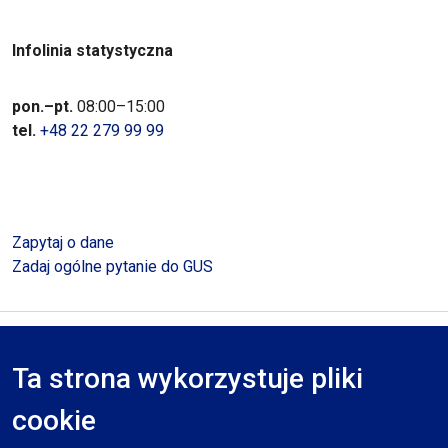
Infolinia statystyczna
pon.–pt.
08:00–15:00
tel.
+48 22 279 99 99
Zapytaj o dane
Zadaj ogólne pytanie do GUS
Polityka prywatności
Deklaracja dostępności
Mapa serwisu
Ta strona wykorzystuje pliki
RODO
cookie