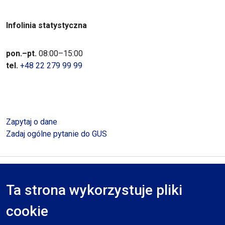
Infolinia statystyczna
pon.–pt.
08:00–15:00
tel.
+48 22 279 99 99
Zapytaj o dane
Zadaj ogólne pytanie do GUS
Polityka prywatności
Deklaracja dostępności
Mapa serwisu
Ta strona wykorzystuje pliki
RODO
cookie