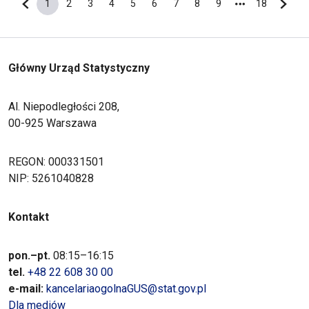
1
2
3
4
5
6
7
8
9
18
Poprzednia strona
Bieżąca strona
Strona
Strona
Strona
Strona
Strona
Strona
Strona
Strona
Ostatnia s
Nastę
Główny Urząd Statystyczny
Al. Niepodległości 208,
00-925 Warszawa
REGON: 000331501
NIP: 5261040828
Kontakt
pon.–pt.
08:15–16:15
tel.
+48 22 608 30 00
e-mail:
kancelariaogolnaGUS@stat.gov.pl
Dla mediów