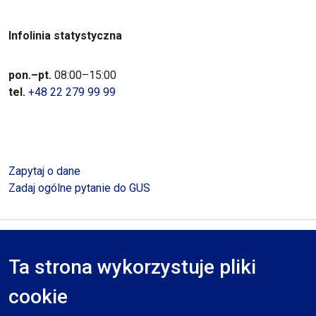
Infolinia statystyczna
pon.–pt.
08:00–15:00
tel.
+48 22 279 99 99
Zapytaj o dane
Zadaj ogólne pytanie do GUS
Polityka prywatności
Deklaracja dostępności
Mapa serwisu
Ta strona wykorzystuje pliki
RODO
cookie