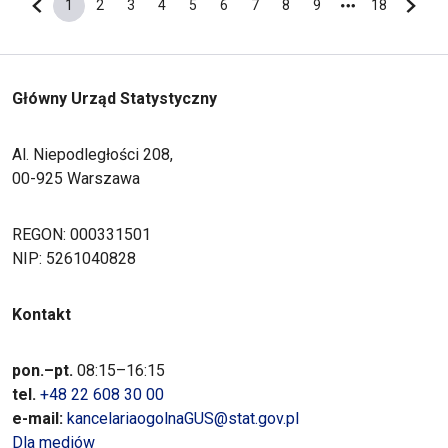
1
2
3
4
5
6
7
8
9
18
Poprzednia strona
Bieżąca strona
Strona
Strona
Strona
Strona
Strona
Strona
Strona
Strona
Ostatnia s
Nastę
Główny Urząd Statystyczny
Al. Niepodległości 208,
00-925 Warszawa
REGON: 000331501
NIP: 5261040828
Kontakt
pon.–pt.
08:15–16:15
tel.
+48 22 608 30 00
e-mail:
kancelariaogolnaGUS@stat.gov.pl
Dla mediów