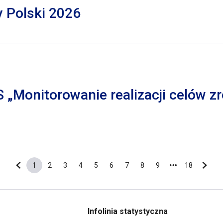
y Polski 2026
S „Monitorowanie realizacji celów
1
2
3
4
5
6
7
8
9
18
Poprzednia strona
Bieżąca strona
Strona
Strona
Strona
Strona
Strona
Strona
Strona
Strona
Ostatnia s
Nastę
Infolinia statystyczna