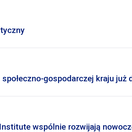
styczny
 społeczno-gospodarczej kraju już
nstitute wspólnie rozwijają nowocz