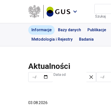
Przejdź do menu nawigacyjnego
Przejdź do wyszukiwarki
Przejdź do treści
Przejdź do stopki
Aktualności | GUS - Port
Szukaj
Informacje
Bazy danych
Publikacje
Metodologia i Rejestry
Badania
Aktualności
Data od
03.08.2026