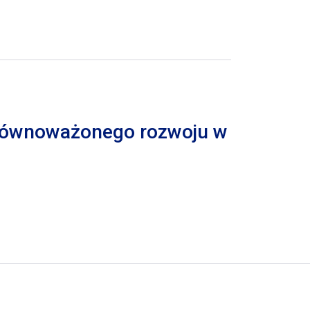
 zrównoważonego rozwoju w
trona
pna strona