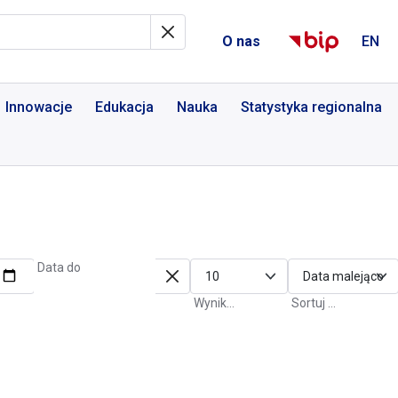
al Informacyjny
O nas
EN
Innowacje
Edukacja
Nauka
Statystyka regionalna
Data do
Wyniki na stronę
Sortuj po