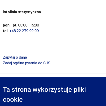
Infolinia statystyczna
pon.–pt.
08:00–15:00
tel.
+48 22 279 99 99
Zapytaj o dane
Zadaj ogólne pytanie do GUS
Polityka prywatności
Deklaracja dostępności
Mapa serwisu
Ta strona wykorzystuje pliki
RODO
cookie