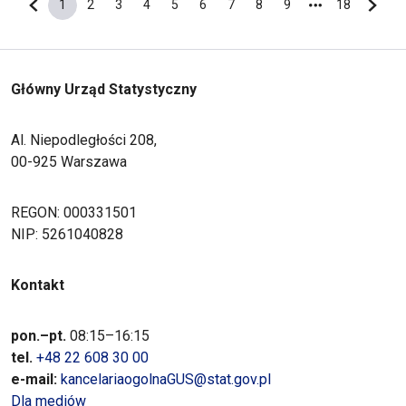
1
2
3
4
5
6
7
8
9
18
Poprzednia strona
Bieżąca strona
Strona
Strona
Strona
Strona
Strona
Strona
Strona
Strona
Ostatnia s
Nastę
Główny Urząd Statystyczny
Al. Niepodległości 208,
00-925 Warszawa
REGON: 000331501
NIP: 5261040828
Kontakt
pon.–pt.
08:15–16:15
tel.
+48 22 608 30 00
e-mail:
kancelariaogolnaGUS@stat.gov.pl
Dla mediów