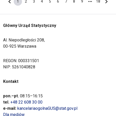
1
2
3
4
5
6
7
8
9
18
Poprzednia strona
Bieżąca strona
Strona
Strona
Strona
Strona
Strona
Strona
Strona
Strona
Ostatnia s
Nastę
Główny Urząd Statystyczny
Al. Niepodległości 208,
00-925 Warszawa
REGON: 000331501
NIP: 5261040828
Kontakt
pon.–pt.
08:15–16:15
tel.
+48 22 608 30 00
e-mail:
kancelariaogolnaGUS@stat.gov.pl
Dla mediów