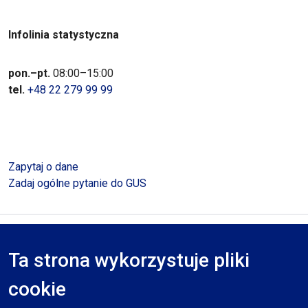
Infolinia statystyczna
pon.–pt.
08:00–15:00
tel.
+48 22 279 99 99
Zapytaj o dane
Zadaj ogólne pytanie do GUS
Polityka prywatności
Deklaracja dostępności
Mapa serwisu
Ta strona wykorzystuje pliki
RODO
cookie