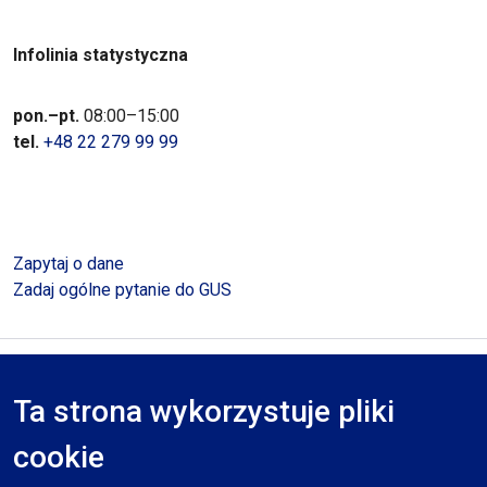
Infolinia statystyczna
pon.–pt.
08:00–15:00
tel.
+48 22 279 99 99
Zapytaj o dane
Zadaj ogólne pytanie do GUS
Polityka prywatności
Deklaracja dostępności
Mapa serwisu
Ta strona wykorzystuje pliki
RODO
cookie