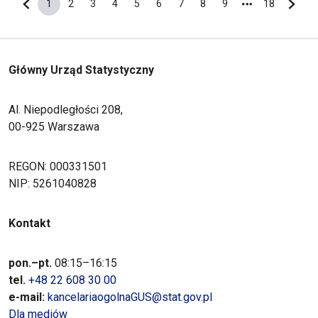
1
2
3
4
5
6
7
8
9
18
Poprzednia strona
Bieżąca strona
Strona
Strona
Strona
Strona
Strona
Strona
Strona
Strona
Ostatnia s
Nastę
Główny Urząd Statystyczny
Al. Niepodległości 208,
00-925 Warszawa
REGON: 000331501
NIP: 5261040828
Kontakt
pon.–pt.
08:15–16:15
tel.
+48 22 608 30 00
e-mail:
kancelariaogolnaGUS@stat.gov.pl
Dla mediów