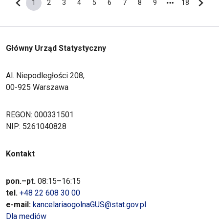
1
2
3
4
5
6
7
8
9
18
Poprzednia strona
Bieżąca strona
Strona
Strona
Strona
Strona
Strona
Strona
Strona
Strona
Ostatnia s
Nastę
Główny Urząd Statystyczny
Al. Niepodległości 208,
00-925 Warszawa
REGON: 000331501
NIP: 5261040828
Kontakt
pon.–pt.
08:15–16:15
tel.
+48 22 608 30 00
e-mail:
kancelariaogolnaGUS@stat.gov.pl
Dla mediów