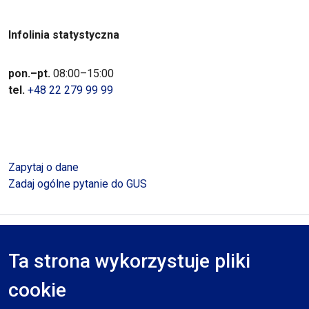
Infolinia statystyczna
pon.–pt.
08:00–15:00
tel.
+48 22 279 99 99
Zapytaj o dane
Zadaj ogólne pytanie do GUS
Polityka prywatności
Deklaracja dostępności
Mapa serwisu
Ta strona wykorzystuje pliki
RODO
cookie