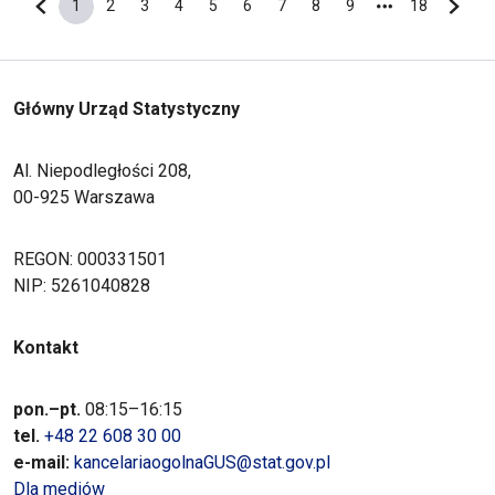
1
2
3
4
5
6
7
8
9
18
Poprzednia strona
Bieżąca strona
Strona
Strona
Strona
Strona
Strona
Strona
Strona
Strona
Ostatnia s
Nastę
Główny Urząd Statystyczny
Al. Niepodległości 208,
00-925 Warszawa
REGON: 000331501
NIP: 5261040828
Kontakt
pon.–pt.
08:15–16:15
tel.
+48 22 608 30 00
e-mail:
kancelariaogolnaGUS@stat.gov.pl
Dla mediów