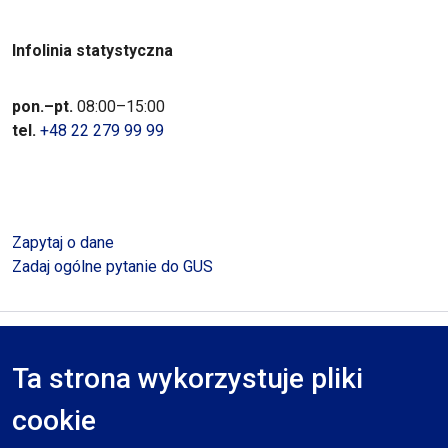
Infolinia statystyczna
pon.–pt.
08:00–15:00
tel.
+48 22 279 99 99
Zapytaj o dane
Zadaj ogólne pytanie do GUS
Polityka prywatności
Deklaracja dostępności
Mapa serwisu
Ta strona wykorzystuje pliki
RODO
cookie