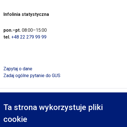
Infolinia statystyczna
pon.–pt.
08:00–15:00
tel.
+48 22 279 99 99
Zapytaj o dane
Zadaj ogólne pytanie do GUS
Polityka prywatności
Deklaracja dostępności
Mapa serwisu
Ta strona wykorzystuje pliki
RODO
cookie