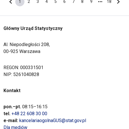
1
2
3
4
5
6
7
8
9
18
Poprzednia strona
Bieżąca strona
Strona
Strona
Strona
Strona
Strona
Strona
Strona
Strona
Ostatnia s
Nastę
Główny Urząd Statystyczny
Al. Niepodległości 208,
00-925 Warszawa
REGON: 000331501
NIP: 5261040828
Kontakt
pon.–pt.
08:15–16:15
tel.
+48 22 608 30 00
e-mail:
kancelariaogolnaGUS@stat.gov.pl
Dla mediów