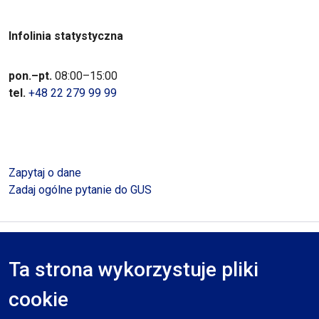
Infolinia statystyczna
pon.–pt.
08:00–15:00
tel.
+48 22 279 99 99
Zapytaj o dane
Zadaj ogólne pytanie do GUS
Polityka prywatności
Deklaracja dostępności
Mapa serwisu
Ta strona wykorzystuje pliki
RODO
cookie