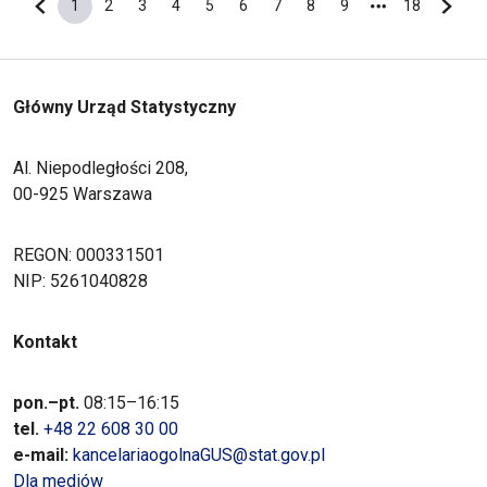
1
2
3
4
5
6
7
8
9
18
Poprzednia strona
Bieżąca strona
Strona
Strona
Strona
Strona
Strona
Strona
Strona
Strona
Ostatnia s
Nastę
Główny Urząd Statystyczny
Al. Niepodległości 208,
00-925 Warszawa
REGON: 000331501
NIP: 5261040828
Kontakt
pon.–pt.
08:15–16:15
tel.
+48 22 608 30 00
e-mail:
kancelariaogolnaGUS@stat.gov.pl
Dla mediów