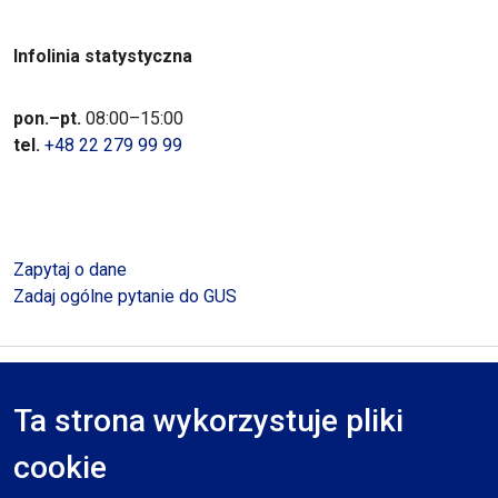
Infolinia statystyczna
pon.–pt.
08:00–15:00
tel.
+48 22 279 99 99
Zapytaj o dane
Zadaj ogólne pytanie do GUS
Polityka prywatności
Deklaracja dostępności
Mapa serwisu
Ta strona wykorzystuje pliki
RODO
cookie