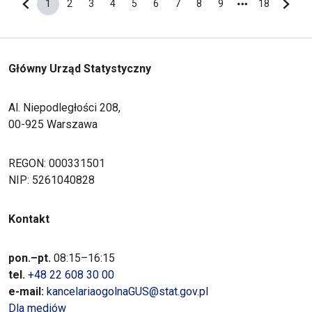
1
2
3
4
5
6
7
8
9
18
Poprzednia strona
Bieżąca strona
Strona
Strona
Strona
Strona
Strona
Strona
Strona
Strona
Ostatnia s
Nastę
Główny Urząd Statystyczny
Al. Niepodległości 208,
00-925 Warszawa
REGON: 000331501
NIP: 5261040828
Kontakt
pon.–pt.
08:15–16:15
tel.
+48 22 608 30 00
e-mail:
kancelariaogolnaGUS@stat.gov.pl
Dla mediów