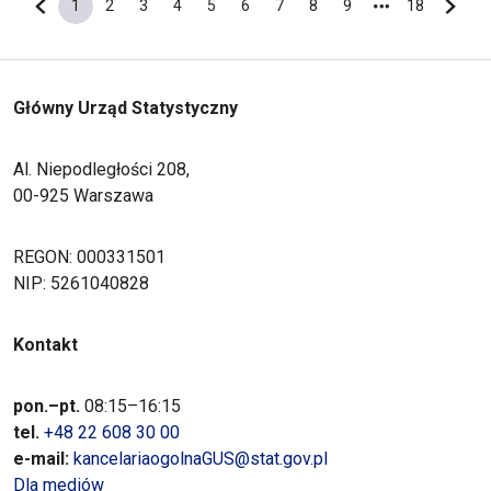
1
2
3
4
5
6
7
8
9
18
Poprzednia strona
Bieżąca strona
Strona
Strona
Strona
Strona
Strona
Strona
Strona
Strona
Ostatnia s
Nastę
Główny Urząd Statystyczny
Al. Niepodległości 208,
00-925 Warszawa
REGON: 000331501
NIP: 5261040828
Kontakt
pon.–pt.
08:15–16:15
tel.
+48 22 608 30 00
e-mail:
kancelariaogolnaGUS@stat.gov.pl
Dla mediów