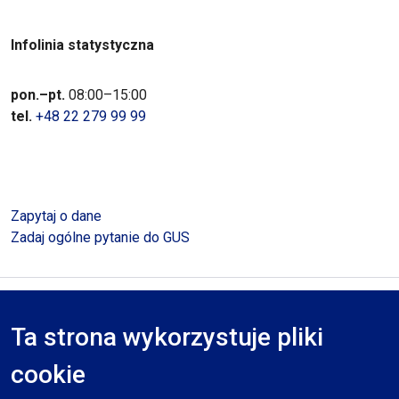
Infolinia statystyczna
pon.–pt.
08:00–15:00
tel.
+48 22 279 99 99
Zapytaj o dane
Zadaj ogólne pytanie do GUS
Polityka prywatności
Deklaracja dostępności
Mapa serwisu
Ta strona wykorzystuje pliki
RODO
cookie