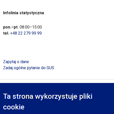
Infolinia statystyczna
pon.–pt.
08:00–15:00
tel.
+48 22 279 99 99
Zapytaj o dane
Zadaj ogólne pytanie do GUS
Polityka prywatności
Deklaracja dostępności
Mapa serwisu
Ta strona wykorzystuje pliki
RODO
cookie