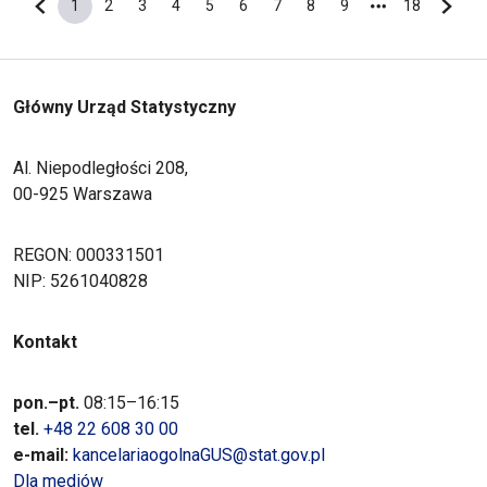
1
2
3
4
5
6
7
8
9
18
Poprzednia strona
Bieżąca strona
Strona
Strona
Strona
Strona
Strona
Strona
Strona
Strona
Ostatnia s
Nastę
Główny Urząd Statystyczny
Al. Niepodległości 208,
00-925 Warszawa
REGON: 000331501
NIP: 5261040828
Kontakt
pon.–pt.
08:15–16:15
tel.
+48 22 608 30 00
e-mail:
kancelariaogolnaGUS@stat.gov.pl
Dla mediów