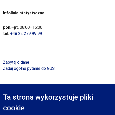
Infolinia statystyczna
pon.–pt.
08:00–15:00
tel.
+48 22 279 99 99
Zapytaj o dane
Zadaj ogólne pytanie do GUS
Polityka prywatności
Deklaracja dostępności
Mapa serwisu
Ta strona wykorzystuje pliki
RODO
cookie