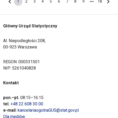
1
2
3
4
5
6
7
8
9
18
Poprzednia strona
Bieżąca strona
Strona
Strona
Strona
Strona
Strona
Strona
Strona
Strona
Ostatnia s
Nastę
Główny Urząd Statystyczny
Al. Niepodległości 208,
00-925 Warszawa
REGON: 000331501
NIP: 5261040828
Kontakt
pon.–pt.
08:15–16:15
tel.
+48 22 608 30 00
e-mail:
kancelariaogolnaGUS@stat.gov.pl
Dla mediów