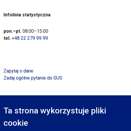
Infolinia statystyczna
pon.–pt.
08:00–15:00
tel.
+48 22 279 99 99
Zapytaj o dane
Zadaj ogólne pytanie do GUS
Polityka prywatności
Deklaracja dostępności
Mapa serwisu
Ta strona wykorzystuje pliki
RODO
cookie