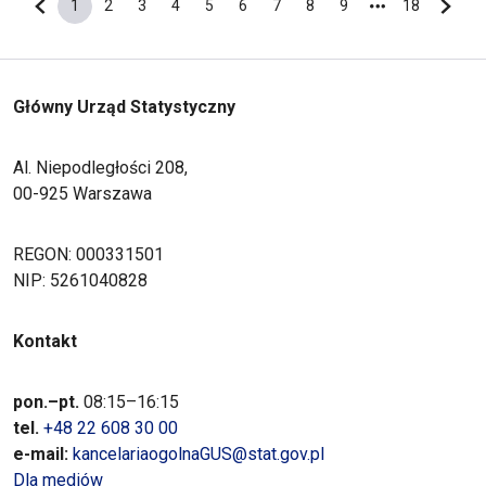
1
2
3
4
5
6
7
8
9
18
Poprzednia strona
Bieżąca strona
Strona
Strona
Strona
Strona
Strona
Strona
Strona
Strona
Ostatnia s
Nastę
Główny Urząd Statystyczny
Al. Niepodległości 208,
00-925 Warszawa
REGON: 000331501
NIP: 5261040828
Kontakt
pon.–pt.
08:15–16:15
tel.
+48 22 608 30 00
e-mail:
kancelariaogolnaGUS@stat.gov.pl
Dla mediów