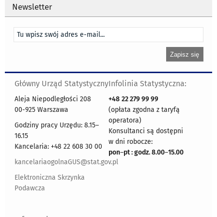
Newsletter
Główny Urząd Statystyczny
Infolinia Statystyczna:
Aleja Niepodległości 208
+48
22 279 99 99
00-925 Warszawa
(opłata zgodna z taryfą
operatora)
Godziny pracy Urzędu: 8.15–
Konsultanci są dostępni
16.15
w dni robocze:
Kancelaria: +48 22 608 30 00
pon
–
pt : godz. 8.00
–
15.00
kancelariaogolnaGUS@stat.gov.pl
Elektroniczna Skrzynka
Podawcza