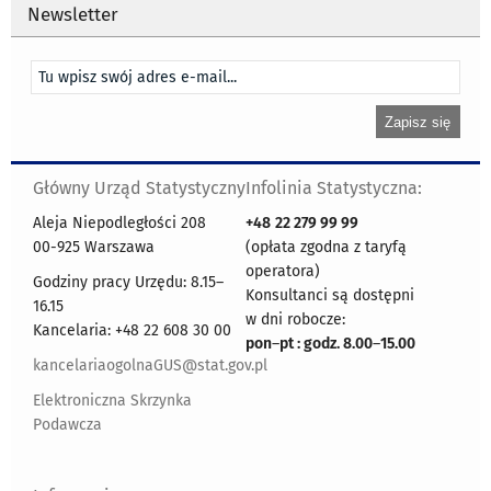
Newsletter
Główny Urząd Statystyczny
Infolinia Statystyczna:
Aleja Niepodległości 208
+48
22 279 99 99
00-925 Warszawa
(opłata zgodna z taryfą
operatora)
Godziny pracy Urzędu: 8.15–
Konsultanci są dostępni
16.15
w dni robocze:
Kancelaria: +48 22 608 30 00
pon
–
pt : godz. 8.00
–
15.00
kancelariaogolnaGUS@stat.gov.pl
Elektroniczna Skrzynka
Podawcza